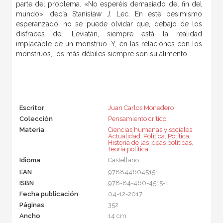
parte del problema. «No esperéis demasiado del fin del
mundo», decía Stanisław J. Lec. En este pesimismo
esperanzado, no se puede olvidar que, debajo de los
disfraces del Leviatán, siempre está la realidad
implacable de un monstruo. Y, en las relaciones con los
monstruos, los más débiles siempre son su alimento.
Escritor
Juan Carlos Monedero
Colección
Pensamiento crítico
Materia
Ciencias humanas y sociales
,
Actualidad
,
Política
,
Política
,
Historia de las ideas políticas
,
Teoría política
Idioma
Castellano
EAN
9788446045151
ISBN
978-84-460-4515-1
Fecha publicación
04-12-2017
Páginas
352
Ancho
14 cm