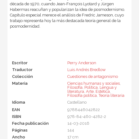
década de 1970, cuando Jean-François Lyotard y Jürgen
Habermas reacuñan y popularizan la idea de posmodernismo.
Capítulo especial merece el análisis de Fredric Jameson, cuyo
trabajo representa hoy la más destacada teoría general de la
posmodernidad.
Escritor
Perry Anderson
Traductor
Luis Andrés Bredlow
Colección
Cuestiones de antagonismo
Materia
Ciencias humanas y sociales
,
Filosofía
,
Política
,
Lengua y
literatura
,
Arte
,
Estética
,
Filosofía política
,
Teoría literaria
Idioma
Castellano
EAN
9788446042822
ISBN
978-84-460-4282-2
Fecha publicación
14-03-2016
Páginas
144
Ancho
17 cm