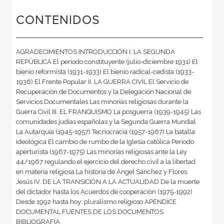
CONTENIDOS
AGRADECIMIENTOS INTRODUCCIÓN I. LA SEGUNDA
REPÚBLICA El periodo constituyente (julio-diciembre 1931) El
bienio reformista (1931-1933) El bienio radical-cedista (1933-
1936) El Frente Popular II. LA GUERRA CIVIL El Servicio de
Recuperación de Documentos y la Delegación Nacional de
Servicios Documentales Las minorías religiosas durante la
Guerra Civil III. EL FRANQUISMO La posguerra (1939-1945) Las
comunidades judías españolas y la Segunda Guerra Mundial
La Autarquía (1945-1957) Tecnocracia (1957-1967) La batalla
ideológica El cambio de rumbo de la Iglesia católica Periodo
aperturista (1967-1975) Las minorías religiosas ante la Ley
44/1967 regulando el ejercicio del derecho civil a la libertad
en materia religiosa La historia de Ángel Sánchez y Flores
Jesús IV. DE LA TRANSICIÓN A LA ACTUALIDAD De la muerte
del dictador hasta los Acuerdos de cooperación (1975-1992)
Desde 1992 hasta hoy: pluralismo religioso APÉNDICE
DOCUMENTAL FUENTES DE LOS DOCUMENTOS
BIBLIOGRAFÍA