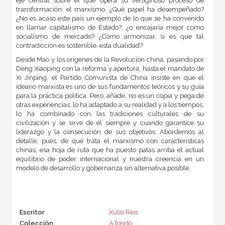
eje central sobre el que opera su vertiginoso proceso de
transformación: el marxismo. ¿Qué papel ha desempeñado?
¿No es acaso este país un ejemplo de lo que se ha convenido
en llamar capitalismo de Estado?, ¿o encajaría mejor como
socialismo de mercado? ¿Cómo armonizar, si es que tal
contradicción es sostenible, esta dualidad?
Desde Mao y los orígenes de la Revolución china, pasando por
Deng Xiaoping con la reforma y apertura, hasta el mandato de
Xi Jinping, el Partido Comunista de China insiste en que el
ideario marxista es uno de sus fundamentos teóricos y su guía
para la práctica política. Pero, añade, no es un copia y pega de
otras experiencias; lo ha adaptado a su realidad y a los tiempos,
lo ha combinado con las tradiciones culturales de su
civilización y se sirve de él siempre y cuando garantice su
liderazgo y la consecución de sus objetivos. Abordemos al
detalle, pues, de qué trata el marxismo con características
chinas; esa hoja de ruta que ha puesto patas arriba el actual
equilibrio de poder internacional y nuestra creencia en un
modelo de desarrollo y gobernanza sin alternativa posible.
Escritor
Xulio Ríos
Colección
A fondo