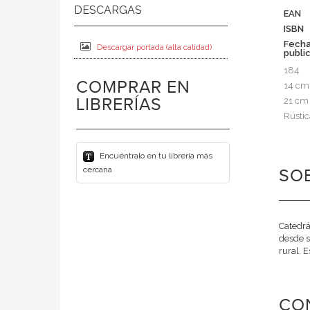
EAN
ISBN
Fech
Descargar portada (alta calidad)
publi
184
COMPRAR EN
14 cm
LIBRERÍAS
21 cm
Rústic
Encuéntralo en tu librería más
cercana
SO
Catedrá
desde s
rural. E
CO