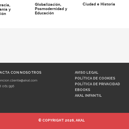
Ciudad e Historia
Globalización,
acia,
Posmodernidad y
anía y
Educación
ión
ACTA CON NOSOTROS
AVISO LEGAL
POLÍTICA DE COOKIES
encion.cliente@akal.com
POLÍTICA DE PRIVACIDAD
8 061 996
EBOOKS
AKAL INFANTIL
© COPYRIGHT 2026, AKAL