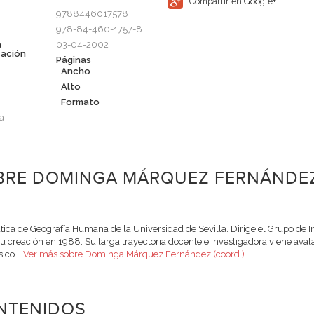
Compartir en Google+
9788446017578
978-84-460-1757-8
a
03-04-2002
cación
Páginas
Ancho
Alto
Formato
a
BRE DOMINGA MÁRQUEZ FERNÁNDEZ 
tica de Geografía Humana de la Universidad de Sevilla. Dirige el Grupo de
u creación en 1988. Su larga trayectoria docente e investigadora viene av
s co...
Ver más sobre Dominga Márquez Fernández (coord.)
NTENIDOS