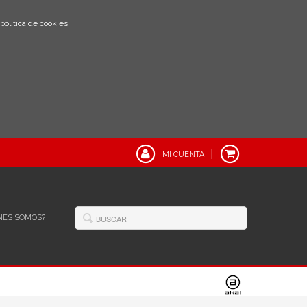
política de cookies
.
MI CUENTA
NES SOMOS?