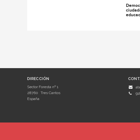
Democr
ciudad
educac
DIRECCIÓN
CONT
Sector Foresta nº 1
at
28760
Tres Cantos
91
España