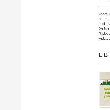
Sobre l
element
iniciat
(Antoni
Redes a
Hidalgo
LI