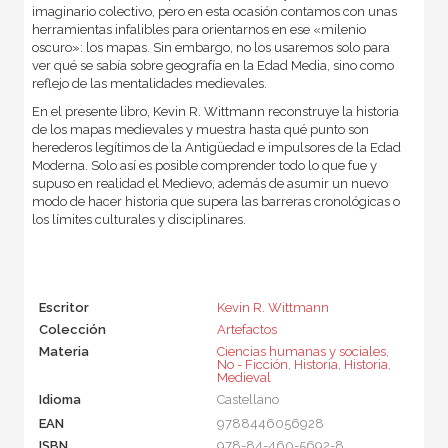
imaginario colectivo, pero en esta ocasión contamos con unas
herramientas infalibles para orientarnos en ese «milenio
oscuro»: los mapas. Sin embargo, no los usaremos solo para
ver qué se sabía sobre geografía en la Edad Media, sino como
reflejo de las mentalidades medievales.
En el presente libro, Kevin R. Wittmann reconstruye la historia
de los mapas medievales y muestra hasta qué punto son
herederos legítimos de la Antigüedad e impulsores de la Edad
Moderna. Solo así es posible comprender todo lo que fue y
supuso en realidad el Medievo, además de asumir un nuevo
modo de hacer historia que supera las barreras cronológicas o
los límites culturales y disciplinares.
Escritor
Kevin R. Wittmann
Colección
Artefactos
Materia
Ciencias humanas y sociales
,
No - Ficción
,
Historia
,
Historia
,
Medieval
Idioma
Castellano
EAN
9788446056928
ISBN
978-84-460-5692-8