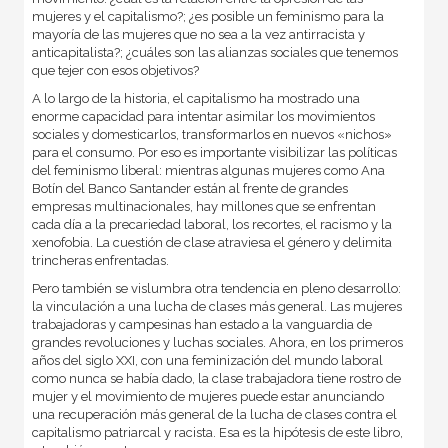
mujeres y el capitalismo?; ¿es posible un feminismo para la
mayoría de las mujeres que no sea a la vez antirracista y
anticapitalista?; ¿cuáles son las alianzas sociales que tenemos
que tejer con esos objetivos?
A lo largo de la historia, el capitalismo ha mostrado una
enorme capacidad para intentar asimilar los movimientos
sociales y domesticarlos, transformarlos en nuevos «nichos»
para el consumo. Por eso es importante visibilizar las políticas
del feminismo liberal: mientras algunas mujeres como Ana
Botín del Banco Santander están al frente de grandes
empresas multinacionales, hay millones que se enfrentan
cada día a la precariedad laboral, los recortes, el racismo y la
xenofobia. La cuestión de clase atraviesa el género y delimita
trincheras enfrentadas.
Pero también se vislumbra otra tendencia en pleno desarrollo:
la vinculación a una lucha de clases más general. Las mujeres
trabajadoras y campesinas han estado a la vanguardia de
grandes revoluciones y luchas sociales. Ahora, en los primeros
años del siglo XXI, con una feminización del mundo laboral
como nunca se había dado, la clase trabajadora tiene rostro de
mujer y el movimiento de mujeres puede estar anunciando
una recuperación más general de la lucha de clases contra el
capitalismo patriarcal y racista. Esa es la hipótesis de este libro,