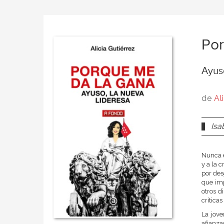
Por
Ayuso
de
Al
Isa
Nunca e
y a la 
por des
que imp
otros d
crítica
La jove
afianz