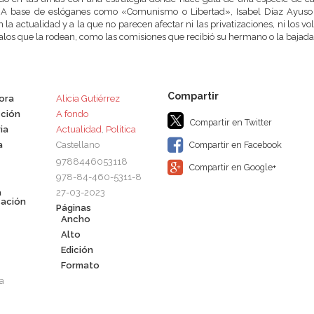
 A base de eslóganes como «Comunismo o Libertad», Isabel Díaz Ayuso s
n la actualidad y a la que no parecen afectar ni las privatizaciones, ni los vo
los que la rodean, como las comisiones que recibió su hermano o la bajada 
tora
Alicia Gutiérrez
ción
A fondo
Compartir en Twitter
ia
Actualidad
,
Política
a
Castellano
Compartir en Facebook
9788446053118
Compartir en Google+
978-84-460-5311-8
a
27-03-2023
cación
Páginas
Ancho
Alto
Edición
Formato
a