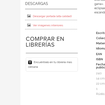
gana».
eclipsa
escánda
Descargar portada (alta calidad)
Ver imágenes interiores
Escri
COMPRAR EN
Colec
LIBRERÍAS
Mater
Idiom
EAN
ISBN
Encuéntralo en tu librería más
Fech
cercana
publi
240
14 cm
22 cm
1
Rústic