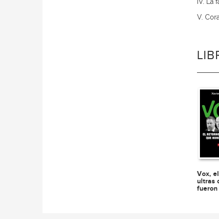
IV. La 
V. Cor
LI
Vox, el
ultras
fueron