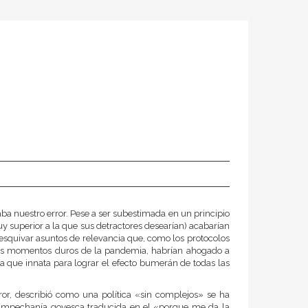
a nuestro error. Pese a ser subestimada en un principio
uy superior a la que sus detractores desearían) acabarían
esquivar asuntos de relevancia que, como los protocolos
 los momentos duros de la pandemia, habrían ahogado a
ría que innata para lograr el efecto bumerán de todas las
or, describió como una política «sin complejos» se ha
campechanía goyesca traducida en el «porque me da la