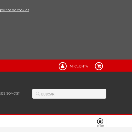
política de cookies
.
MI CUENTA
NES SOMOS?