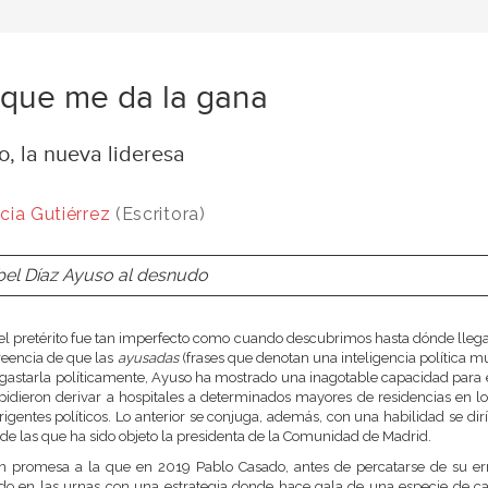
que me da la gana
, la nueva lideresa
icia Gutiérrez
(Escritora)
bel Díaz Ayuso al desnudo
l pretérito fue tan imperfecto como cuando descubrimos hasta dónde llegab
creencia de que las
ayusadas
(frases que denotan una inteligencia política m
gastarla políticamente, Ayuso ha mostrado una inagotable capacidad para 
idieron derivar a hospitales a determinados mayores de residencias en
irigentes políticos. Lo anterior se conjuga, además, con una habilidad se di
s de las que ha sido objeto la presidenta de la Comunidad de Madrid.
n promesa a la que en 2019 Pablo Casado, antes de percatarse de su err
ado en las urnas con una estrategia donde hace gala de una especie de 