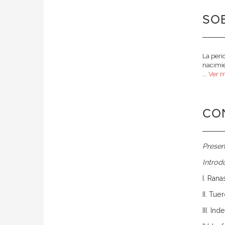
SOB
La peri
nacimie
...
Ver m
CO
Presen
Introd
I. Rana
II. Tu
III. In