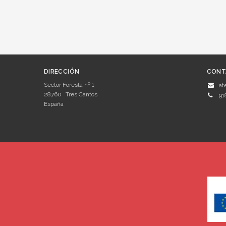
DIRECCIÓN
CONT
Sector Foresta nº 1
at
28760
Tres Cantos
91
España