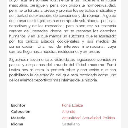
cuyo régimen somete totalmente a las mujeres a la tutela
masculina, persigue y pena con prisión la homosexualidad,
permite la tortura a presos y prohíbe los derechos sindicales y
de libertad de expresión, de conciencia y de reunión. A golpe
de talonario estos jeques han comprado voluntades ‒políticas,
deportivas y de los mercados‒ para blanquear su teocracia
carente de libertades, donde no se respetan los derechos
humanos, y en la que manda un autócrata que es agasajado
por los cínicos Estados occidentales y sus medios de
comunicación. Una red de intereses internacional cuya
sombra llega hasta nuestras instituciones y empresas.
Siguiendo nuevamente el rastro de los negocios convenidos en
palcos y despachos del mundo del fútbol moderno, Fonsi
Loaiza nos muestra la podredumbre y corrupción que han
posibilitado la celebración del que será recordado como uno
de los eventos deportivos más infames de la historia.
Escritor
Fonsi Loaiza
Colección
A fondo
Materia
Actualidad
,
Actualidad
,
Política
Idioma
Castellano