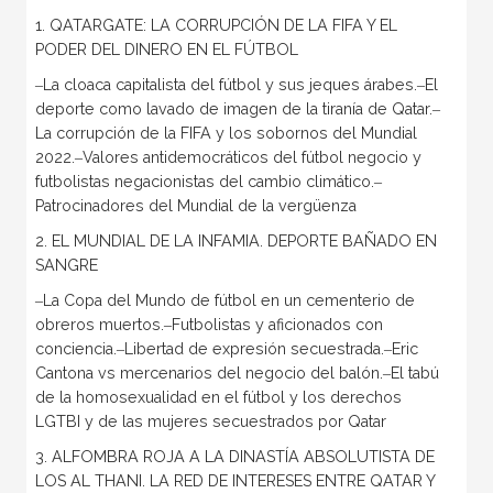
1. QATARGATE: LA CORRUPCIÓN DE LA FIFA Y EL
PODER DEL DINERO EN EL FÚTBOL
‒La cloaca capitalista del fútbol y sus jeques árabes.‒El
deporte como lavado de imagen de la tiranía de Qatar.‒
La corrupción de la FIFA y los sobornos del Mundial
2022.‒Valores antidemocráticos del fútbol negocio y
futbolistas negacionistas del cambio climático.‒
Patrocinadores del Mundial de la vergüenza
2. EL MUNDIAL DE LA INFAMIA. DEPORTE BAÑADO EN
SANGRE
‒La Copa del Mundo de fútbol en un cementerio de
obreros muertos.‒Futbolistas y aficionados con
conciencia.‒Libertad de expresión secuestrada.‒Eric
Cantona vs mercenarios del negocio del balón.‒El tabú
de la homosexualidad en el fútbol y los derechos
LGTBI y de las mujeres secuestrados por Qatar
3. ALFOMBRA ROJA A LA DINASTÍA ABSOLUTISTA DE
LOS AL THANI. LA RED DE INTERESES ENTRE QATAR Y