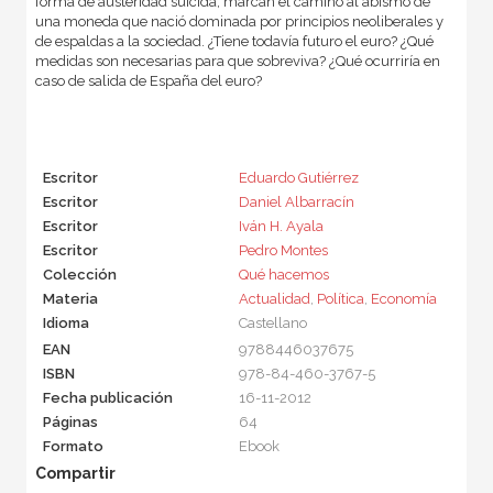
forma de austeridad suicida, marcan el camino al abismo de
una moneda que nació dominada por principios neoliberales y
de espaldas a la sociedad. ¿Tiene todavía futuro el euro? ¿Qué
medidas son necesarias para que sobreviva? ¿Qué ocurriría en
caso de salida de España del euro?
Escritor
Eduardo Gutiérrez
Escritor
Daniel Albarracín
Escritor
Iván H. Ayala
Escritor
Pedro Montes
Colección
Qué hacemos
Materia
Actualidad
,
Política
,
Economía
Idioma
Castellano
EAN
9788446037675
ISBN
978-84-460-3767-5
Fecha publicación
16-11-2012
Páginas
64
Formato
Ebook