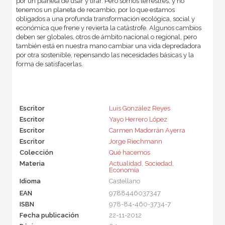
por un planeta de usar y tirar. Pero somos terrestres, y no
tenemos un planeta de recambio, por lo que estamos
obligados a una profunda transformación ecológica, social y
económica que frene y revierta la catástrofe. Algunos cambios
deben ser globales, otros de ámbito nacional o regional, pero
también está en nuestra mano cambiar una vida depredadora
por otra sostenible, repensando las necesidades básicas y la
forma de satisfacerlas.
Escritor
Luis González Reyes
Escritor
Yayo Herrero López
Escritor
Carmen Madorrán Ayerra
Escritor
Jorge Riechmann
Colección
Qué hacemos
Materia
Actualidad
,
Sociedad
,
Economía
Idioma
Castellano
EAN
9788446037347
ISBN
978-84-460-3734-7
Fecha publicación
22-11-2012