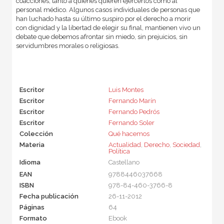
coacciones, tanto a quienes quieren ejercerlos como al
personal médico. Algunos casos individuales de personas que
han luchado hasta su último suspiro por el derecho a morir
con dignidad y la libertad de elegir su final, mantienen vivo un
debate que debemos afrontar sin miedo, sin prejuicios, sin
servidumbres morales o religiosas.
Escritor
Luis Montes
Escritor
Fernando Marín
Escritor
Fernando Pedrós
Escritor
Fernando Soler
Colección
Qué hacemos
Materia
Actualidad
,
Derecho
,
Sociedad
,
Política
Idioma
Castellano
EAN
9788446037668
ISBN
978-84-460-3766-8
Fecha publicación
26-11-2012
Páginas
64
Formato
Ebook