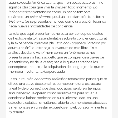
situarse desde América Latina, que —en pocas palabras— no
significa otra cosa que vivir la
crisis
en todo momento.
Lo
latinoamericano
entendido como un hecho temporal,
dinámico; un
estar-siendo
que sitúa, pero también transforma.
Vivir en crisis
se presenta, entonces, como una opción fecunda
hacia nuevas modalidades de conciencia.
La ruta que aquí presentamos no pasa por conceptos ideales;
de hecho, evita lo trascendental: es sobre la conciencia cultural
y la experiencia
concreta
(del latín
con- crescere
, “crecido por
acumulación”) que trabaja la levadura de este libro. En el
análisis del diario vivir/morir como un fenómeno se nos
presenta una vía hacia aquello que se comprende a través de
los sentidos y no de la
razón
; hacia lo que es anterior a los
conceptos e, incluso, a la adquisición del lenguaje: a lo que es
memoria involuntaria/corporeizada.
Es en la reunión
concreta
y
radical
de todas estas partes que se
ofrece una clave decolonial: el tiempo como una estructura
lineal (y de progreso) que deja todo atrás, se abre a tiempos
simultáneos que operan como herramienta para situar la
conciencia latinoamericana en su pluriversalidad, en una
estructura extática, simultánea, abierta a dimensiones afectivas
y memoriales en un estar expuestos en piel, corazón y mente a
lo distinto
.