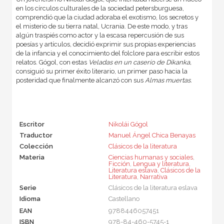
en los círculos culturales de la sociedad petersburguesa,
comprendió que la ciudad adoraba el exotismo, los secretos y
el misterio de su tierra natal, Ucrania. De este modo, y tras
algún traspiés como actor y la escasa repercusión de sus
poesías y artículos, decidió exprimir sus propias experiencias
de la infancia y el conocimiento del folclore para escribir estos
relatos. Gógol, con estas
Veladas en un caserío de Dikanka,
consiguió su primer éxito literario, un primer paso hacia la
posteridad que finalmente alcanzó con sus
Almas muertas.
Escritor
Nikolái Gógol
Traductor
Manuel Ángel Chica Benayas
Colección
Clásicos de la literatura
Materia
Ciencias humanas y sociales
,
Ficción
,
Lengua y literatura
,
Literatura eslava
,
Clásicos de la
Literatura
,
Narrativa
Serie
Clásicos de la literatura eslava
Idioma
Castellano
EAN
9788446057451
ISBN
978-84-460-5745-1