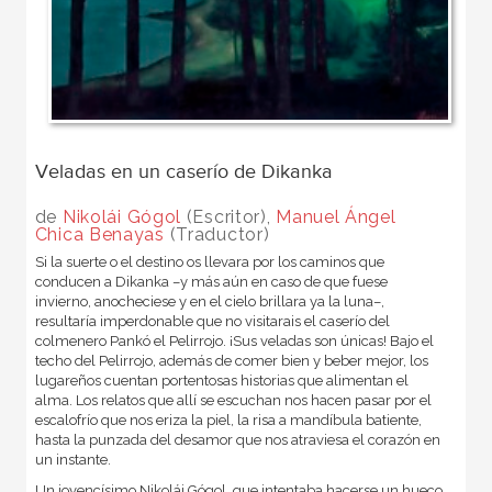
Veladas en un caserío de Dikanka
de
Nikolái Gógol
(Escritor),
Manuel Ángel
Chica Benayas
(Traductor)
Si la suerte o el destino os llevara por los caminos que
conducen a Dikanka –y más aún en caso de que fuese
invierno, anocheciese y en el cielo brillara ya la luna–,
resultaría imperdonable que no visitarais el caserío del
colmenero Pankó el Pelirrojo. ¡Sus veladas son únicas! Bajo el
techo del Pelirrojo, además de comer bien y beber mejor, los
lugareños cuentan portentosas historias que alimentan el
alma. Los relatos que allí se escuchan nos hacen pasar por el
escalofrío que nos eriza la piel, la risa a mandíbula batiente,
hasta la punzada del desamor que nos atraviesa el corazón en
un instante.
Un jovencísimo Nikolái Gógol, que intentaba hacerse un hueco