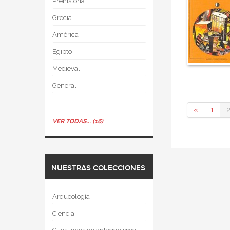
Prehistoria
Grecia
América
Egipto
Medieval
General
«
1
VER TODAS... (16)
NUESTRAS COLECCIONES
Arqueología
Ciencia