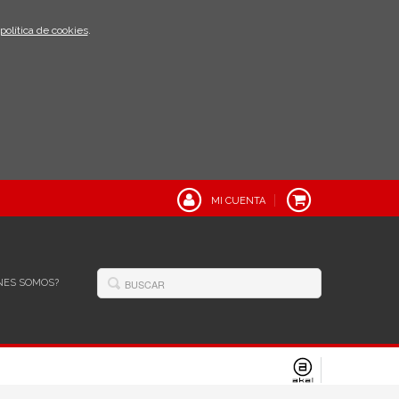
política de cookies
.
MI CUENTA
NES SOMOS?