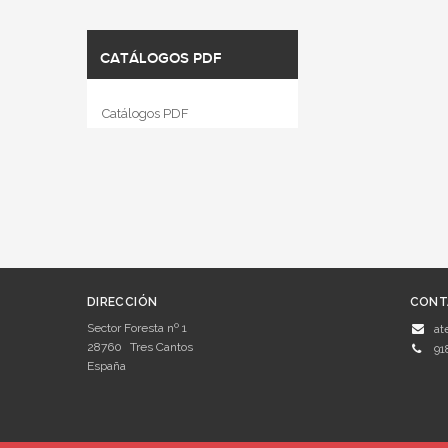
CATÁLOGOS PDF
Catálogos PDF
DIRECCIÓN
CONT
Sector Foresta nº 1
at
28760
Tres Cantos
91
España