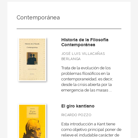
FILTRADO POR:
Contemporánea
Ciencias humanas y sociales
Filosofía
Historia de la Filosofía
Contemporánea
Contemporánea
JOSÉ LUIS VILLACAÑAS
BERLANGA
Trata de la evolución de los
MATERIAS
problemas filosóficos en la
contemporaneidad, es decir,
Estética
desde la crisis abierta por la
emergencia de las masas ...
Ética
Medieval
El giro kantiano
Moderna
RICARDO POZZO
Filosofía y crítica de la cultura
Esta introducción a Kant tiene
como objetivo principal poner de
Contemporánea
relieve el indudable carácter de