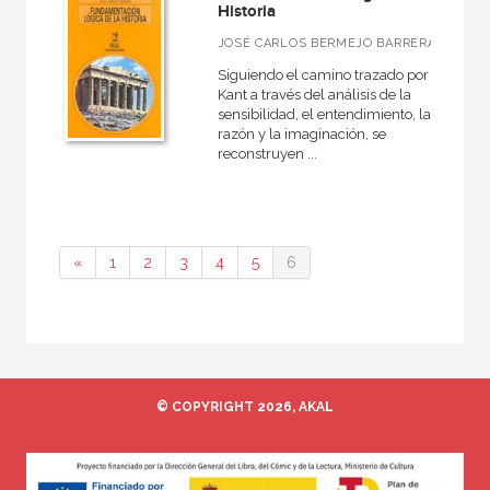
Básica de Bolsillo  Serie Clásicos de la lengua española
Historia
Básica de Bolsillo  Serie Clásicos del pensamiento político
JOSÉ CARLOS BERMEJO BARRERA
Siguiendo el camino trazado por
Clásicos de la Filosofía
Kant a través del análisis de la
sensibilidad, el entendimiento, la
Clásicos del pensamiento
razón y la imaginación, se
reconstruyen ...
VER TODAS... (24)
«
1
2
3
4
5
6
NUESTROS FORMATOS
Cartoné
Ebook
Ebook
© COPYRIGHT 2026, AKAL
Papel
Rústica