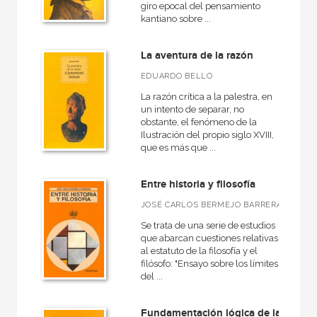
giro epocal del pensamiento
Filosofía política
kantiano sobre ...
Antigua
La aventura de la razón
General
EDUARDO BELLO
Historia de la filosofía
La razón crítica a la palestra, en
un intento de separar, no
obstante, el fenómeno de la
Ilustración del propio siglo XVIII,
que es más que ...
NUESTRAS COLECCIONES
50 Aniversario
Entre historia y filosofía
A fondo
JOSÉ CARLOS BERMEJO BARRERA
Arte contemporáneo
Se trata de una serie de estudios
que abarcan cuestiones relativas
Arte y estética
al estatuto de la filosofía y el
filósofo: "Ensayo sobre los límites
Básica de bolsillo
del ...
Básica de Bolsillo  Adorno. Obra completa
Fundamentación lógica de la