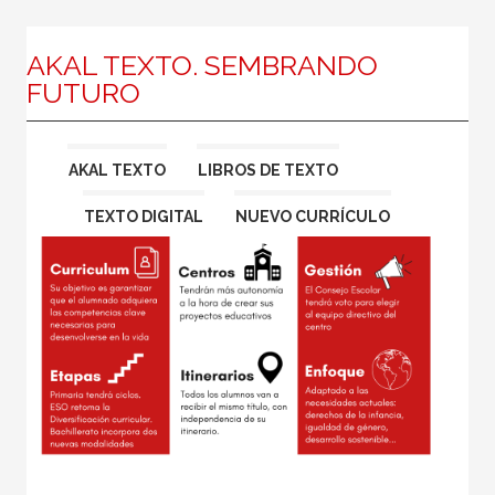
AKAL TEXTO DIGITAL
En clave LOMLOE
AKAL TEXTO. SEMBRANDO
FUTURO
Los componentes del Currículo
AKAL TEXTO
LIBROS DE TEXTO
TEXTO DIGITAL
NUEVO CURRÍCULO