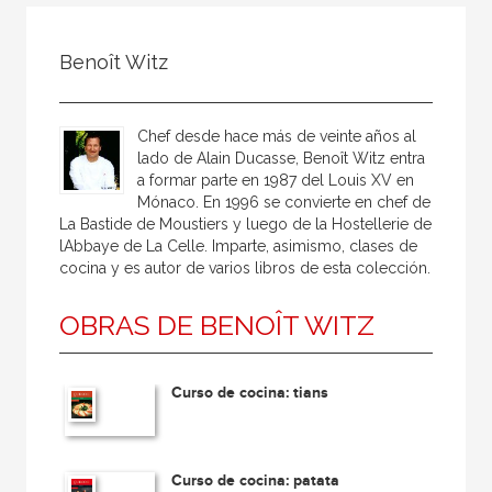
Todos
Colaborador
Benoît Witz
Compilador
Compiladora
Chef desde hace más de veinte años al
Coordinador
lado de Alain Ducasse, Benoît Witz entra
a formar parte en 1987 del Louis XV en
Editor
Mónaco. En 1996 se convierte en chef de
La Bastide de Moustiers y luego de la Hostellerie de
Editora
lAbbaye de La Celle. Imparte, asimismo, clases de
Escritor
cocina y es autor de varios libros de esta colección.
Escritora
OBRAS DE BENOÎT WITZ
Ilustrador
Prologuista
Curso de cocina: tians
Traductor
Traductora
Curso de cocina: patata