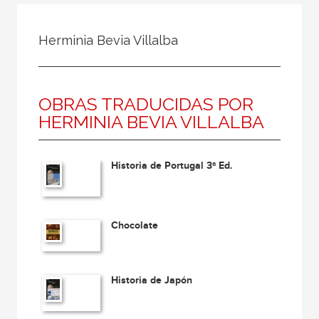
Todos
Colaborador
Herminia Bevia Villalba
Compilador
Compiladora
OBRAS TRADUCIDAS POR
Coordinador
HERMINIA BEVIA VILLALBA
Editor
Editora
Historia de Portugal 3ª Ed.
Escritor
Escritora
Ilustrador
Chocolate
Prologuista
Traductor
Historia de Japón
Traductora