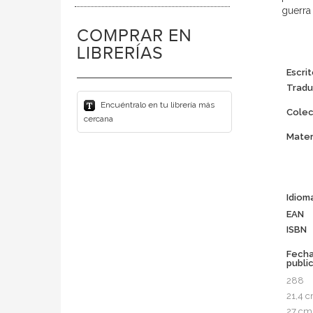
guerra 
COMPRAR EN
LIBRERÍAS
Escrit
Tradu
Encuéntralo en tu librería más
Colec
cercana
Mater
Idiom
EAN
ISBN
Fech
publi
288
21,4 
27 cm