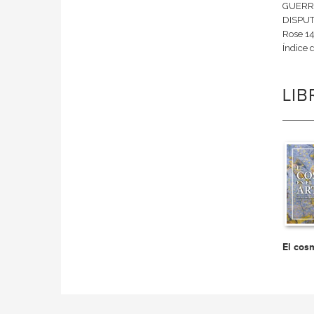
GUERRA
DISPUT
Rose 14
Índice
LI
El cos