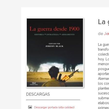
La 
de
Je
La gue
transf
colect
hoy. L
menore
posgue
aporta
Alemani
los co
plantea
suceso
submar
elabor
Descargar portada (alta calidad)
primer