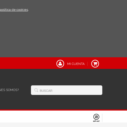
política de cookies
.
MI CUENTA
NES SOMOS?