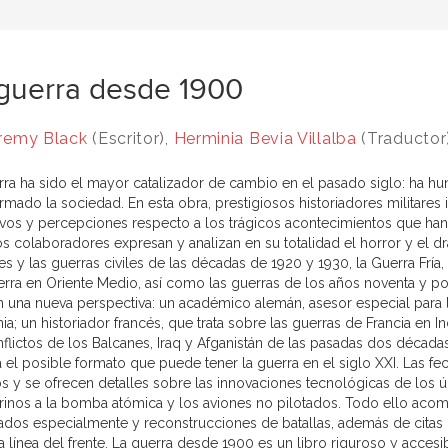
guerra desde 1900
remy Black
(Escritor),
Herminia Bevia Villalba
(Traductor
rra ha sido el mayor catalizador de cambio en el pasado siglo: ha h
ormado la sociedad. En esta obra, prestigiosos historiadores militare
ivos y percepciones respecto a los trágicos acontecimientos que h
os colaboradores expresan y analizan en su totalidad el horror y el d
s y las guerras civiles de las décadas de 1920 y 1930, la Guerra Fría,
rra en Oriente Medio, así como las guerras de los años noventa y pos
n una nueva perspectiva: un académico alemán, asesor especial para l
a; un historiador francés, que trata sobre las guerras de Francia en I
nflictos de los Balcanes, Iraq y Afganistán de las pasadas dos década
 el posible formato que puede tener la guerra en el siglo XXI. Las fec
s y se ofrecen detalles sobre las innovaciones tecnológicas de los úl
inos a la bomba atómica y los aviones no pilotados. Todo ello acom
ados especialmente y reconstrucciones de batallas, además de citas r
a línea del frente. La guerra desde 1900 es un libro riguroso y accesi