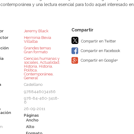
contemporánea y una lectura esencial para todo aquel interesado en la
or
Jeremy Black
ctor
Herminia Bevia
Compartir en Twitter
Villalba
ción
Grandes temas 
Compartir en Facebook
Gran formato
ia
Ciencias humanas y
Compartir en Google+
sociales
,
Actualidad
,
Historia
,
Historia
,
Política
,
Contemporánea
,
General
a
Castellano
9788446034186
978-84-460-3418-
6
a
26-09-2011
cación
Páginas
Ancho
cm
Alto
Formato