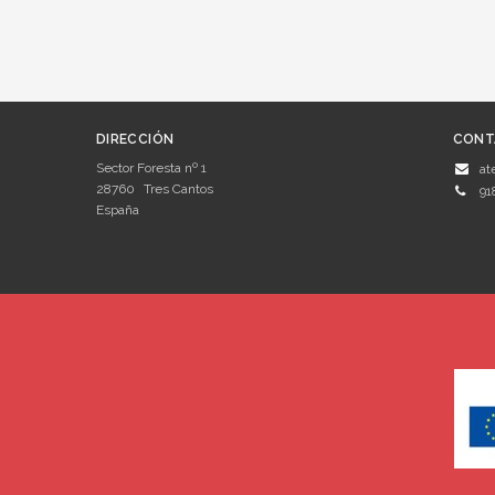
DIRECCIÓN
CONT
Sector Foresta nº 1
at
28760
Tres Cantos
91
España