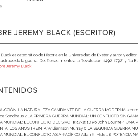
a
RE JEREMY BLACK (ESCRITOR)
Black es catedrático de Historia en la Universidad de Exeter y autor y editor 
 ilustrado de la guerra: Del Renacimiento a la Revolución, 1492-1792" y "La Eu
bre Jeremy Black
NTENIDOS
UCCIÓN: LA NATURALEZA CAMBIANTE DE LA GUERRA MODERNA Jeremy B
ce Sondhaus 2 LA PRIMERA GUERRA MUNDIAL: UN CONFLICTO SIN GANAD
 MUNDIAL: EL CONFLICTO DECISIVO, 1917-1918 56 John Bourne 4 UNA PA
TA: LOS AÑOS TREINTA Williamson Murray 6 LA SEGUNDA GUERRA MU
 MUNDIAL: EL CONFLICTO ASIA-PACÍFICO Allan R. Millett 8 POTENCIA N