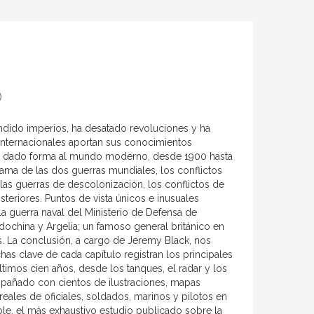
)
undido imperios, ha desatado revoluciones y ha
s internacionales aportan sus conocimientos
an dado forma al mundo moderno, desde 1900 hasta
rama de las dos guerras mundiales, los conflictos
 las guerras de descolonización, los conflictos de
teriores. Puntos de vista únicos e inusuales
a guerra naval del Ministerio de Defensa de
ndochina y Argelia; un famoso general británico en
s. La conclusión, a cargo de Jeremy Black, nos
has clave de cada capítulo registran los principales
timos cien años, desde los tanques, el radar y los
pañado con cientos de ilustraciones, mapas
eales de oficiales, soldados, marinos y pilotos en
ble, el más exhaustivo estudio publicado sobre la