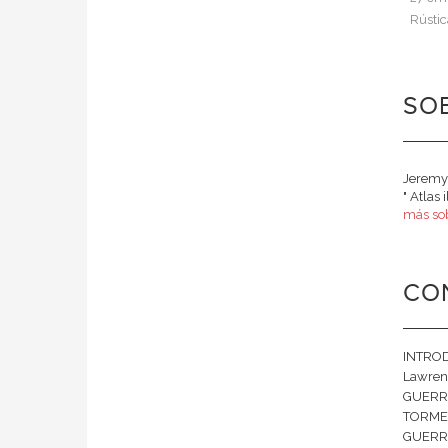
Rústic
SOB
Jeremy 
" Atlas
más so
CO
INTROD
Lawren
GUERRA
TORMEN
GUERRA