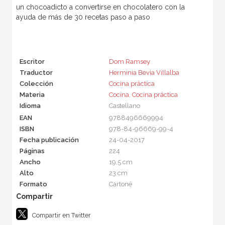
un chocoadicto a convertirse en chocolatero con la
ayuda de más de 30 recetas paso a paso
Escritor
Dom Ramsey
Traductor
Herminia Bevia Villalba
Colección
Cocina práctica
Materia
Cocina
,
Cocina práctica
Idioma
Castellano
EAN
9788496669994
ISBN
978-84-96669-99-4
Fecha publicación
24-04-2017
Páginas
224
Ancho
19,5 cm
Alto
23 cm
Formato
Cartoné
Compartir en Twitter