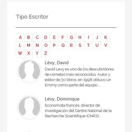
Todos
Colaborador
Tipo Escritor
Compilador
Compiladora
A
B
C
D
E
F
G
H
I
J
K
Coordinador
L
M
N
O
P
Q
R
S
T
U
V
Editor
W
X
Y
Z
Editora
Lévy, David
David Levy es uno de los descubridores
Escritor
de cometas más reconocidos. Autor y
editor de 30 libros, en 1998 obtuvo un
Escritora
Emmy como parte del equipo...
Ilustrador
Lévy, Dominique
Prologuista
Economista francés, director de
investigación del Centre National de la
Traductor
Recherche Scientifique (CNRS).
Traductora