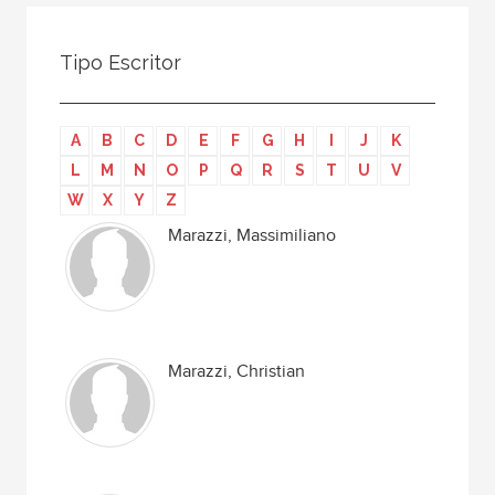
Todos
Colaborador
Tipo Escritor
Compilador
Compiladora
A
B
C
D
E
F
G
H
I
J
K
Coordinador
L
M
N
O
P
Q
R
S
T
U
V
Editor
W
X
Y
Z
Editora
Marazzi, Massimiliano
Escritor
Escritora
Ilustrador
Marazzi, Christian
Prologuista
Traductor
Traductora