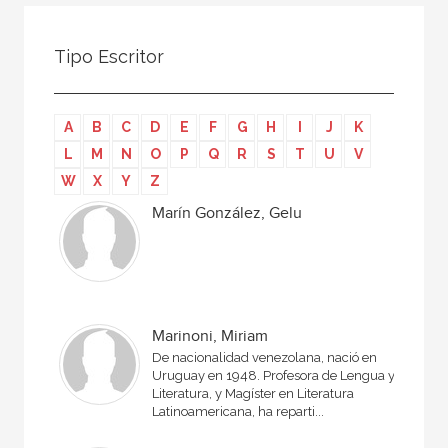
Todos
Colaborador
Tipo Escritor
Compilador
Compiladora
A
B
C
D
E
F
G
H
I
J
K
Coordinador
L
M
N
O
P
Q
R
S
T
U
V
Editor
W
X
Y
Z
Editora
Marín González, Gelu
Escritor
Escritora
Ilustrador
Marinoni, Miriam
Prologuista
De nacionalidad venezolana, nació en
Uruguay en 1948. Profesora de Lengua y
Traductor
Literatura, y Magíster en Literatura
Latinoamericana, ha reparti...
Traductora