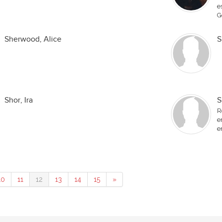
e
G
Sherwood, Alice
S
Shor, Ira
S
R
e
e
10
11
12
13
14
15
»