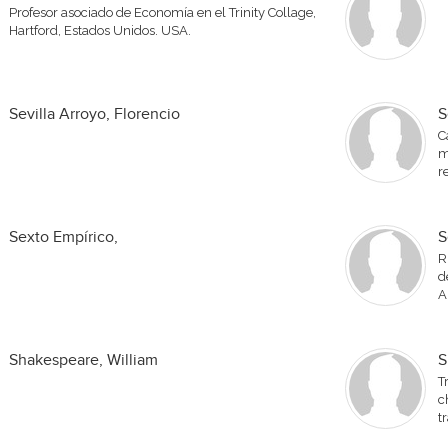
Profesor asociado de Economía en el Trinity Collage,
Hartford, Estados Unidos. USA.
Sevilla Arroyo, Florencio
S
C
m
r
Sexto Empírico,
S
R
d
A
Shakespeare, William
S
T
c
t