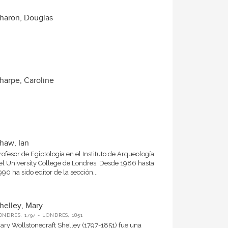
haron, Douglas
harpe, Caroline
haw, Ian
rofesor de Egiptología en el Instituto de Arqueología
el University College de Londres. Desde 1986 hasta
990 ha sido editor de la sección...
helley, Mary
ONDRES, 1797 - LONDRES, 1851
ary Wollstonecraft Shelley (1797-1851) fue una