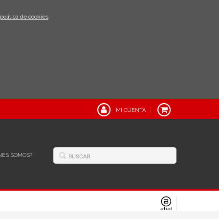
política de cookies
.
MI CUENTA
NES SOMOS?