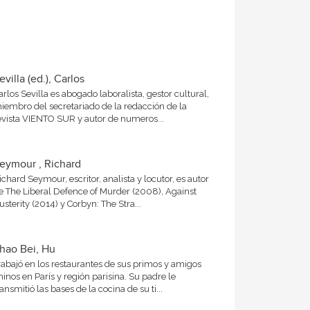
evilla (ed.), Carlos
arlos Sevilla es abogado laboralista, gestor cultural,
iembro del secretariado de la redacción de la
evista VIENTO SUR y autor de numeros...
eymour , Richard
ichard Seymour, escritor, analista y locutor, es autor
e The Liberal Defence of Murder (2008), Against
usterity (2014) y Corbyn: The Stra...
hao Bei, Hu
rabajó en los restaurantes de sus primos y amigos
hinos en París y región parisina. Su padre le
ransmitió las bases de la cocina de su ti...