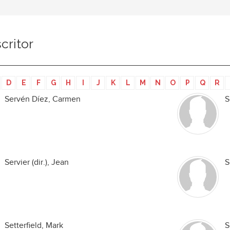
critor
D
E
F
G
H
I
J
K
L
M
N
O
P
Q
R
Servén Díez, Carmen
S
Servier (dir.), Jean
S
Setterfield, Mark
S