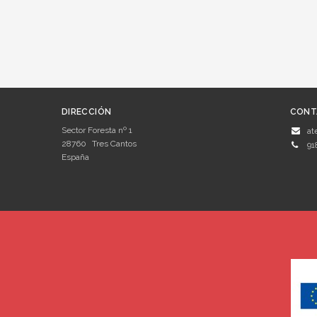
DIRECCIÓN
CONT
Sector Foresta nº 1
at
28760
Tres Cantos
91
España