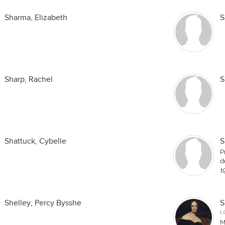
Sharma, Elizabeth
S
Sharp, Rachel
S
Shattuck, Cybelle
S
P
d
1
Shelley, Percy Bysshe
S
L
M