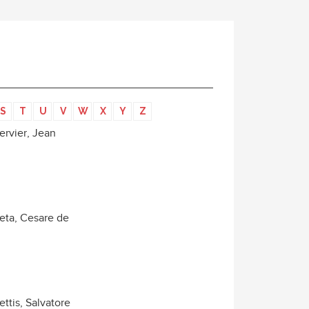
S
T
U
V
W
X
Y
Z
ervier, Jean
eta, Cesare de
ettis, Salvatore