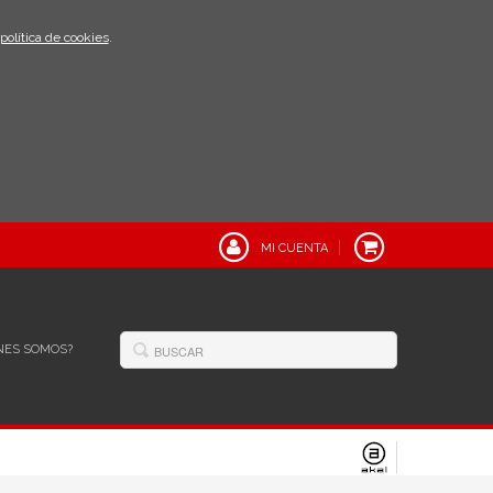
política de cookies
.
MI CUENTA
NES SOMOS?