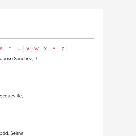
S
T
U
V
W
X
Y
Z
oboso Sánchez, J.
ocqueville,
odd, Selina