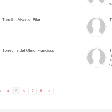
e
Torralba Álvarez, Pilar
T
Torrecilla del Olmo, Francisco
T
L
P
C
3
4
5
6
7
8
»