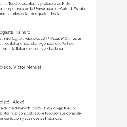
elina Todd es escritora y profesora de Historia
ontemporánea en la Universidad de Oxford. Escribe
obre las clases, las desigualdades, la ...
ogliatti, Palmiro
almiro Togliatti (Génova, 1893-Yalta, 1964) fue un
olítico italiano, secretario general del Partido
omunista Italiano desde 1927 hasta su...
oledo, Víctor Manuel
olstói, Alexéi
lexéi Nikoláyevich Tolstói (1883-1945) fue un
scritor ruso conocido sobre todo por sus obras de
iencia ficción y sus novelas históricas. ...