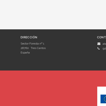
DIRECCIÓN
CONT
Sector Foresta nº 1
at
28760
Tres Cantos
91
España