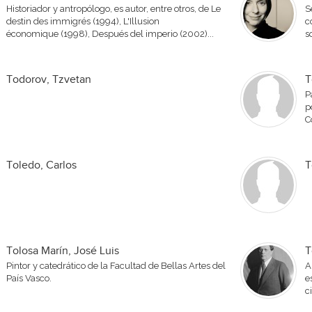
Historiador y antropólogo, es autor, entre otros, de Le
S
destin des immigrés (1994), L'Illusion
c
économique (1998), Después del imperio (2002)...
s
Todorov, Tzvetan
T
P
p
C
Toledo, Carlos
T
Tolosa Marín, José Luis
T
Pintor y catedrático de la Facultad de Bellas Artes del
A
País Vasco.
e
c