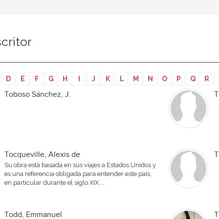
critor
D
E
F
G
H
I
J
K
L
M
N
O
P
Q
R
Toboso Sánchez, J.
T
Tocqueville, Alexis de
T
Su obra está basada en sus viajes a Estados Unidos y
es una referencia obligada para entender este país,
en particular durante el siglo XIX....
Todd, Emmanuel
T