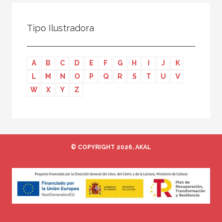
Todos
Colaborador
Tipo Ilustradora
Compilador
Compiladora
A
B
C
D
E
F
G
H
I
J
K
Coordinador
L
M
N
O
P
Q
R
S
T
U
V
Editor
W
X
Y
Z
Editora
Escritor
Escritora
© COPYRIGHT 2026, AKAL
Ilustrador
Prologuista
Traductor
Traductora