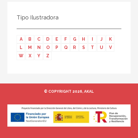
Todos
Colaborador
Tipo Ilustradora
Compilador
Compiladora
A
B
C
D
E
F
G
H
I
J
K
Coordinador
L
M
N
O
P
Q
R
S
T
U
V
Editor
W
X
Y
Z
Editora
Escritor
Escritora
© COPYRIGHT 2026, AKAL
Ilustrador
Prologuista
Traductor
Traductora