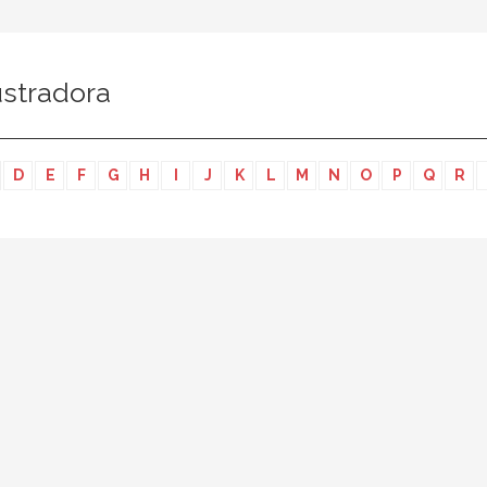
ustradora
D
E
F
G
H
I
J
K
L
M
N
O
P
Q
R