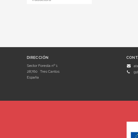
DIRECCIÓN
CONT
Sector Foresta nº 1
at
28760
Tres Cantos
91
España