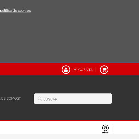
política de cookies
.
MI CUENTA
NES SOMOS?