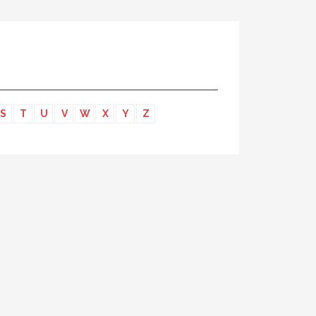
S
T
U
V
W
X
Y
Z