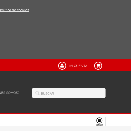
política de cookies
.
MI CUENTA
NES SOMOS?