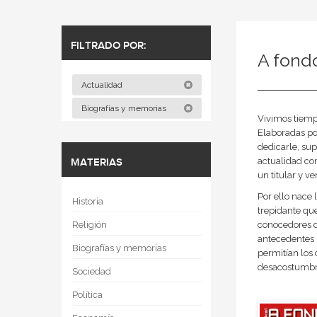
FILTRADO POR:
A fond
Actualidad
Biografías y memorias
Vivimos tiempo
Elaboradas po
dedicarle, su
actualidad co
MATERIAS
un titular y 
Por ello nace
Historia
trepidante que
Religión
conocedores d
antecedentes 
Biografías y memorias
permitían los 
desacostumbra
Sociedad
Política