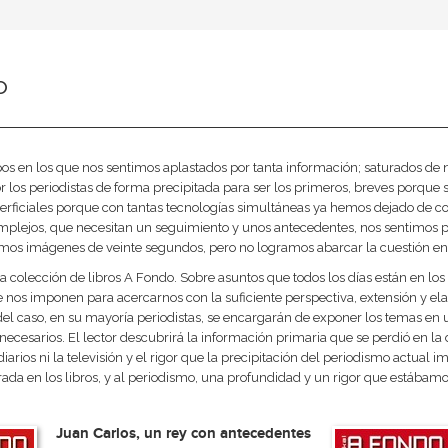
o
s en los que nos sentimos aplastados por tanta información; saturados de noti
r los periodistas de forma precipitada para ser los primeros, breves porq
perficiales porque con tantas tecnologías simultáneas ya hemos dejado de c
mplejos, que necesitan un seguimiento y unos antecedentes, nos sentimos 
vemos imágenes de veinte segundos, pero no logramos abarcar la cuestión en 
 la colección de libros A Fondo. Sobre asuntos que todos los días están en 
 nos imponen para acercarnos con la suficiente perspectiva, extensión y ela
el caso, en su mayoría periodistas, se encargarán de exponer los temas en u
necesarios. El lector descubrirá la información primaria que se perdió en l
diarios ni la televisión y el rigor que la precipitación del periodismo actual
da en los libros, y al periodismo, una profundidad y un rigor que estábam
Juan Carlos, un rey con antecedentes