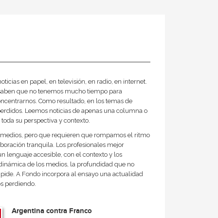
cias en papel, en televisión, en radio, en internet.
ue saben que no tenemos mucho tiempo para
oncentrarnos. Como resultado, en los temas de
perdidos. Leemos noticias de apenas una columna o
toda su perspectiva y contexto.
los medios, pero que requieren que rompamos el ritmo
boración tranquila. Los profesionales mejor
n lenguaje accesible, con el contexto y los
a dinámica de los medios, la profundidad que no
 impide. A Fondo incorpora al ensayo una actualidad
os perdiendo.
Argentina contra Franco