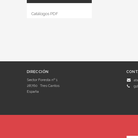
Catálogos PDF
DIRECCIÓN
CONT
Sector Foresta nº 1
at
28760
Tres Cantos
91
España