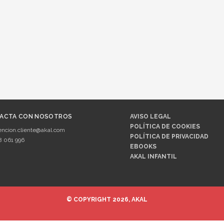
ACTA CON NOSOTROS
AVISO LEGAL
POLÍTICA DE COOKIES
encion.cliente@akal.com
POLÍTICA DE PRIVACIDAD
8 061 996
EBOOKS
AKAL INFANTIL
© COPYRIGHT 2026, AKAL