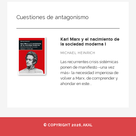
FILTRADO POR:
Cuestiones de antagonismo
Actualidad
Biografías y memorias
Karl Marx y el nacimiento de
la sociedad moderna I
MICHAEL HEINRICH
MATERIAS
Las recurrentes crisis sistémicas
ponen de manifiesto –una vez
Historia
más– la necesidad imperiosa de
volver a Marx, de comprender y
Religión
ahondar en este...
Biografías y memorias
Sociedad
Política
Economía
© COPYRIGHT 2026, AKAL