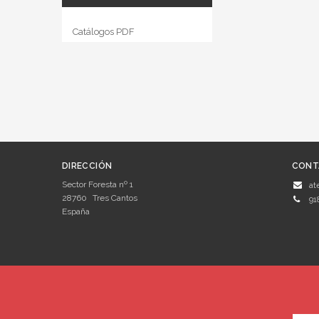
Catálogos PDF
DIRECCIÓN
CONT
Sector Foresta nº 1
at
28760
Tres Cantos
91
España