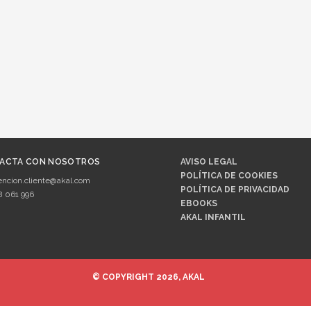
ACTA CON NOSOTROS
AVISO LEGAL
POLÍTICA DE COOKIES
encion.cliente@akal.com
POLÍTICA DE PRIVACIDAD
8 061 996
EBOOKS
AKAL INFANTIL
© COPYRIGHT 2026, AKAL