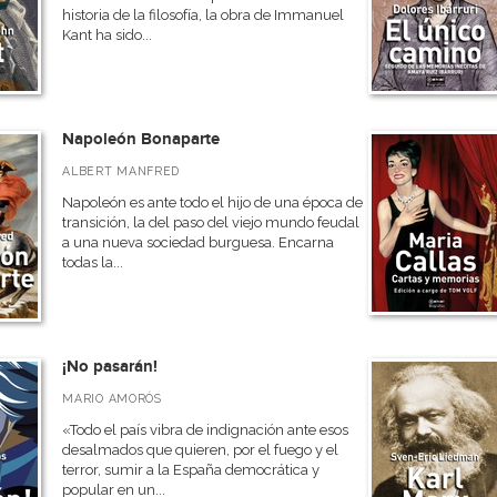
historia de la filosofía, la obra de Immanuel
Kant ha sido...
Napoleón Bonaparte
ALBERT MANFRED
Napoleón es ante todo el hijo de una época de
transición, la del paso del viejo mundo feudal
a una nueva sociedad burguesa. Encarna
todas la...
¡No pasarán!
MARIO AMORÓS
«Todo el país vibra de indignación ante esos
desalmados que quieren, por el fuego y el
terror, sumir a la España democrática y
popular en un...