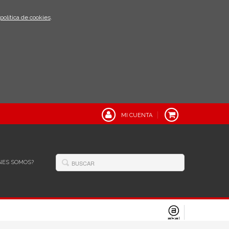
política de cookies
.
MI CUENTA
NES SOMOS?