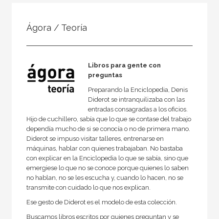
FILTRADO POR:
Ágora / Teoría
Ciencias humanas y sociales
Sociología
Libros para gente con
preguntas
Preparando la Enciclopedia, Denis
MATERIAS
Diderot se intranquilizaba con las
entradas consagradas a los oficios.
Teoría sociológica
Hijo de cuchillero, sabía que lo que se contase del trabajo
Sociedad actual
dependía mucho de si se conocía o no de primera mano.
Diderot se impuso visitar talleres, entrenarse en
Historia de la sociología
máquinas, hablar con quienes trabajaban. No bastaba
con explicar en la Enciclopedia lo que se sabía, sino que
emergiese lo que no se conoce porque quienes lo saben
no hablan, no se les escucha y, cuando lo hacen, no se
transmite con cuidado lo que nos explican.
NUESTRAS COLECCIONES
Ese gesto de Diderot es el modelo de esta colección.
50 Aniversario
Buscamos libros escritos por quienes preguntan y se