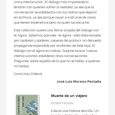
Cartoné
única interlocución. El diálogo más importante lo
tendrán con quienes sufren la realidad, ya sea que la
Ebook
conversación se establezca con los rastros que dejaron
en archivos, ya sea porque vayan a instruirse de voces
Ebook
que tienen experiencia pero no quien las escuche.
Papel
Esta colección quiere una Teoría surgida del diálogo con
el Ágora. Sabemos que este –el ágora– está distorsionado
Rústica
por capitales y poderes, capaces de producir sin denuedo
propaganda expandida por sicofantes de toda laya. El
diálogo con el ágora es costoso. Supone buscar nuevas
interlocuciones, establecer otras conversaciones.
CATÁLOGOS PDF
Preguntar sobre aquello de lo que no se habla, a quienes
no hablan.
Catálogos PDF
Como hizo Diderot.
José Luis Moreno Pestaña
Muerte de un viajero
DIDIER FASSIN
Esta es una historia sencilla. Un