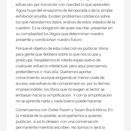
A fondo
esfuerzan por transmitir con claridad lo que aprenden.
Ágora huye del ensayismo de temporada o de la simple
Ágora / Teoría
exhibición erudita. Existen problemas cotidianos sobre
Akadémica
los que necesitamos datos, análisis de estos, estados de la
cuestión. Es la obligación de quien escribe: presentar en
Anverso
su complejidad los litigios que determinan nuestro
presente y condicionan nuestro futuro
Arquitectura
Porque el objetivo de esta colección es publicar libros
Arte contemporáneo
para gente que delibera sobre lo que nos ocupa y
preocupa. Respetamos el interés especulativo de
Atlas Akal
cualquier esfuerzo intelectual, pero aquí precisamos,
Básica de bolsillo
pretendemos ir más allá. Queremos aportar
conocimiento, aunque exigiendo el menor coste de
Básica de Bolsillo  Adorno. Obra completa
acceso; ese esfuerzo de comprensión es, por lo demás,
imprescindible: los libros que no exigen al lector se
VER TODAS... (45)
embalan hacia la simplificación. Y con la simplificación
no se aprende nada y nada bueno puede hacerse.
Comenzamos con Didier Fassin y Susan Buck-Morss. En
la medida de lo posible, acompañamos a quienes
NUESTROS FORMATOS
publican, si así lo desean, con una conversación
permanente mientras escriben. No somos ni será la