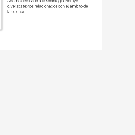
Adorno dedicado a la sociología incluye
diversos textos relacionados con el ámbito de
las cienci...