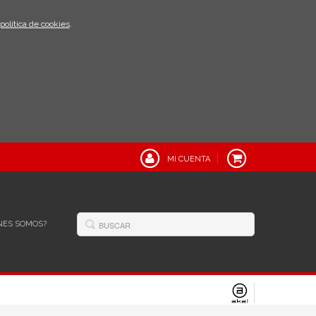
política de cookies
.
MI CUENTA
NES SOMOS?