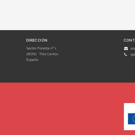
DIRECCIÓN
CONT
Sector Foresta nº 1
at
28760
Tres Cantos
91
España