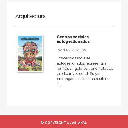
FILTRADO POR:
Arquitectura
Ciencias humanas y sociales
Sociología
Centros sociales
autogestionados
IBÁN DÍAZ PARRA
MATERIAS
Los centros sociales
autogestionados representan
Teoría sociológica
formas singulares y anómalas de
producir la ciudad. Su ya
Sociedad actual
prolongada historia ha recibido
u...
Historia de la sociología
NUESTRAS COLECCIONES
50 Aniversario
© COPYRIGHT 2026, AKAL