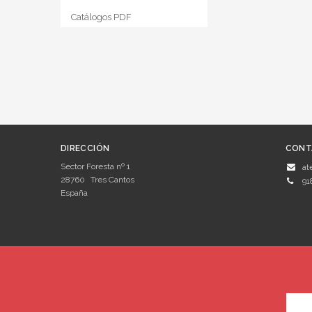
Catálogos PDF
DIRECCIÓN
CONT
Sector Foresta nº 1
at
28760
Tres Cantos
91
España