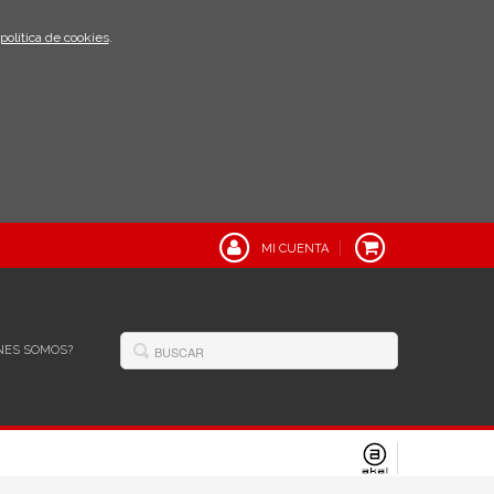
política de cookies
.
MI CUENTA
NES SOMOS?