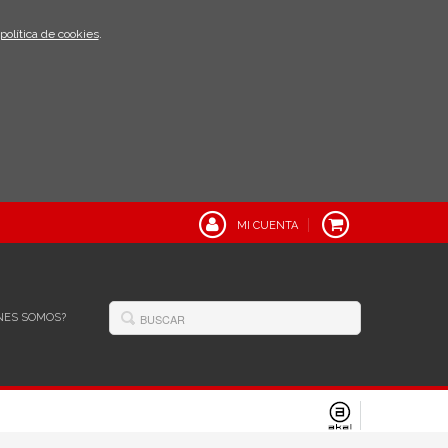
política de cookies
.
MI CUENTA
NES SOMOS?