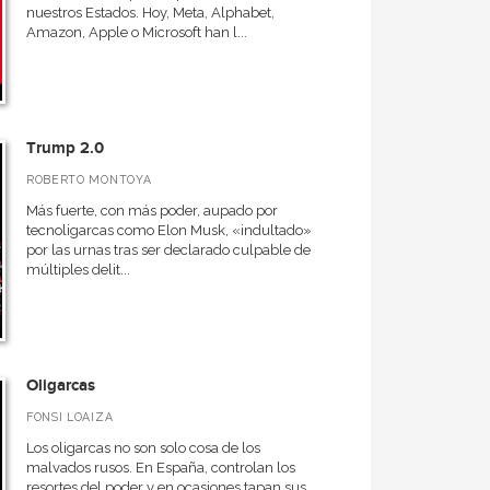
nuestros Estados. Hoy, Meta, Alphabet,
Amazon, Apple o Microsoft han l...
Trump 2.0
ROBERTO MONTOYA
Más fuerte, con más poder, aupado por
tecnoligarcas como Elon Musk, «indultado»
por las urnas tras ser declarado culpable de
múltiples delit...
Oligarcas
FONSI LOAIZA
Los oligarcas no son solo cosa de los
malvados rusos. En España, controlan los
resortes del poder y en ocasiones tapan sus