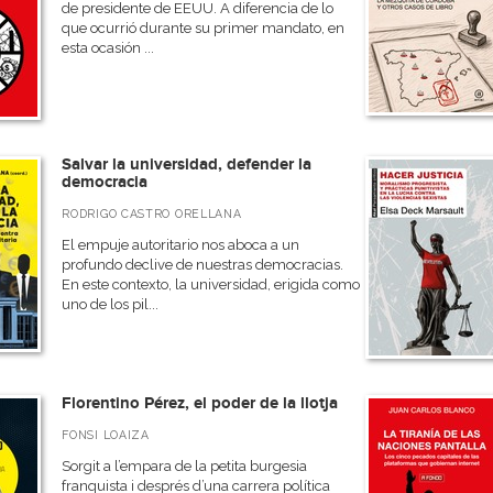
de presidente de EEUU. A diferencia de lo
que ocurrió durante su primer mandato, en
esta ocasión ...
Salvar la universidad, defender la
democracia
RODRIGO CASTRO ORELLANA
El empuje autoritario nos aboca a un
profundo declive de nuestras democracias.
En este contexto, la universidad, erigida como
uno de los pil...
Florentino Pérez, el poder de la llotja
FONSI LOAIZA
Sorgit a l’empara de la petita burgesia
franquista i després d’una carrera política