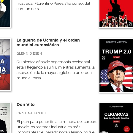
frustrada, Florentino Pérez s’ha consolidat
com un dels ...
La guerra de Ucrania y el orden
mundial euroasiático
GLENN DIESEN
Quinientos años de hegemonía occidental
están llegando a su fin, mientras aumenta la
aspiración de la mayoría global a un orden
mundial basa...
Don Vito
CRISTINA FANJUL
El plan para poner fin a la minería del carbón,
uno de los sectores industriales más
importantes del pasado no tan lejano, no fue