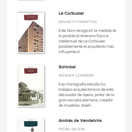
Medieval
Le Corbusier
Prehistoria
KENNETH FRAMPTON
Antigua
Este libro recoge en la medida de
Contemporánea
lo posible el itinerario físico e
intelectual de Le Corbusier,
VER TODAS... (12)
posiblemente el arquitecto más
influyente d...
Schinkel
NUESTRAS COLECCIONES
WERNER SZAMBIEN
Arquitectura
Esa monografía estudia los
trabajos arquitectónicos de este
Arquitectura (textos de arquitectura)
decorador de ópera, pintor de la
gran escuela alemana, creador
Arte contemporáneo
de muebles, diseñ...
Arte en contexto
Andrés de Vandelvira
Arte y estética
PEDRO GALERA