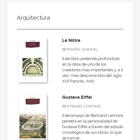
FILTRADO POR:
Arquitectura
Ciencias humanas y sociales
Arquitectura
Le Nôtre
Historia de la arquitectura
BERNARD JEANNEL
Este libro pretende profundizar
en la obra de uno de los
creadores más importantes y, a la
MATERIAS
vez, más desconocidos del siglo
XVII francés, And...
Historia de la arquitectura
Teoría de la arquitectura
Gustave Eiffel
España
BERTRAND LEMOINE
Tecnología arquitectónica
Este ensayo de Bertrand Lemoine
penetra en la personalidad de
Jardinería y paisaje
Gustave Eiffel a través del estudio
cronológico de sus obras, lo que
Moderna
se convie...