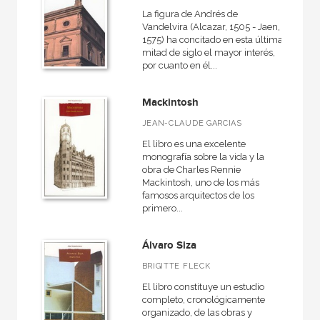
Cómo leer
La figura de Andrés de
Diccionarios
Vandelvira (Alcazar, 1505 - Jaen,
1575) ha concitado en esta última
El libro de...
mitad de siglo el mayor interés,
por cuanto en él...
Fuentes de arte
Grandes temas  Gran formato
Mackintosh
JEAN-CLAUDE GARCIAS
VER TODAS... (11)
El libro es una excelente
monografía sobre la vida y la
obra de Charles Rennie
Mackintosh, uno de los más
famosos arquitectos de los
NUESTROS FORMATOS
primero...
Cartoné
Álvaro Siza
Ebook
BRIGITTE FLECK
Ebook
El libro constituye un estudio
Papel
completo, cronológicamente
organizado, de las obras y
Rústica