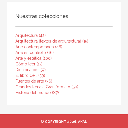
FILTRADO POR:
Nuestras colecciones
Ciencias humanas y sociales
Arquitectura
Arquitectura (42)
Historia de la arquitectura
Arquitectura (textos de arquitectura) (15)
Arte contemporáneo (46)
Arte en contexto (16)
Arte y estética (100)
Cómo leer (17)
MATERIAS
Diccionarios (57)
Historia de la arquitectura
El libro de... (39)
Fuentes de arte (36)
Teoría de la arquitectura
Grandes temas  Gran formato (50)
Historia del mundo (87)
España
Tecnología arquitectónica
Jardinería y paisaje
© COPYRIGHT 2026, AKAL
Moderna