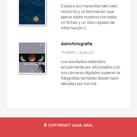
NUESTRAS COLECCIONES
Explora las maravillas del cielo
nocturno y la fascinación que
Artes, técnicas y métodos
ejerce sobre nosotros con estas
Astronomía
20 fichas y un libro repleto de
información.C...
Básica de Bolsillo  Serie Cien palabras
Básica de Bolsillo  Serie Clásicos de la literatura eslava
Astrofotografía
THIERRY LEGAULT
Básica de Bolsillo  Serie Clásicos de la literatura inglesa
Los resultados obtenidos
Básica de Bolsillo  Serie Novela Negra
actualmente por aficionados con
sus cámaras digitales superan las
Biblioteca gastronómica
fotografías tomadas desde hace
décadas por los má...
Cartooning for Peace
Cine
Cocina práctica
VER TODAS... (21)
© COPYRIGHT 2026, AKAL