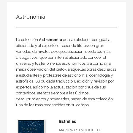
FILTRADO POR:
Astronomía
Ocio
La colección
Astronomía
desea satisfacer por igual al
aficionado y al experto, ofreciendo títulos con gran
MATERIAS
variedad de niveles de especialización, desde los más
Cine
divulgativos -que permiten al aficionado conocer el
universo y los fenómenos astronómicos, así como una
Diseño
mejor observación del cielo-, a aquellas obras destinadas
a estudiantes y profesores de astronomía, cosmología y
+
Cocina
astrofísica. Su cuidada traducción, edición y revisión por
expertos. así como la actualización continua de sus
Jardinería
contenidos, atentos siempre a las últimos
Fotografía
descubrimientos y novedades, hacen de esta colección
una de las más reconocidas en su campo.
Artes plásticas y Manualidades
Estrellas
MARK WESTMOQUETTE