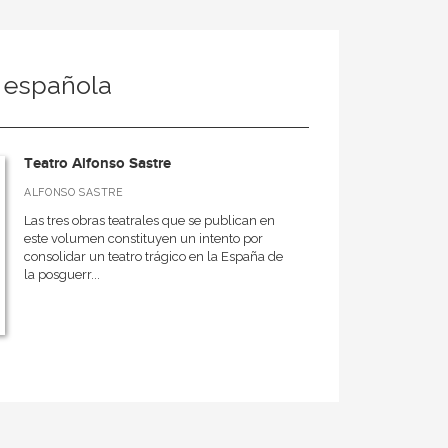
a española
Teatro Alfonso Sastre
ALFONSO SASTRE
Las tres obras teatrales que se publican en
este volumen constituyen un intento por
consolidar un teatro trágico en la España de
la posguerr...