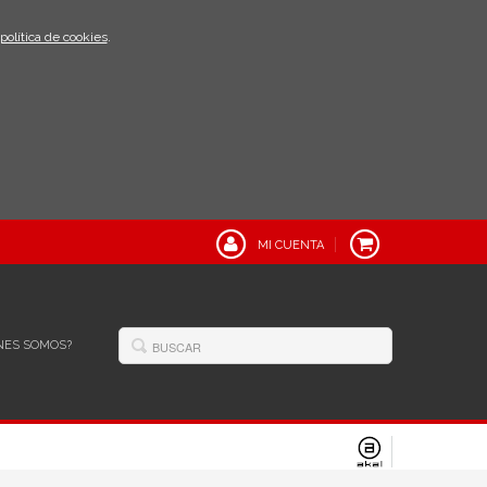
política de cookies
.
MI CUENTA
NES SOMOS?