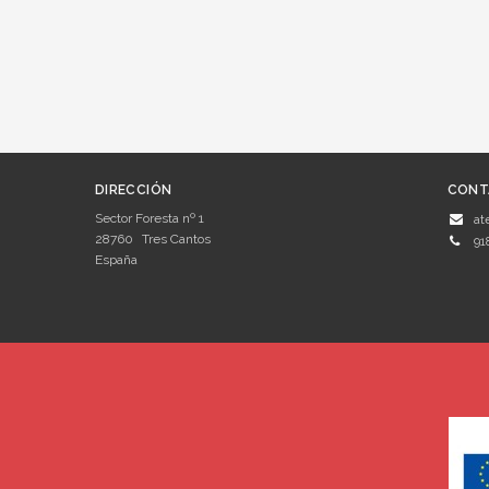
DIRECCIÓN
CONT
Sector Foresta nº 1
at
28760
Tres Cantos
91
España