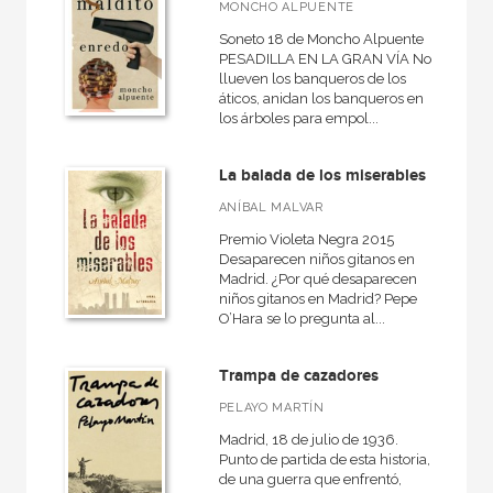
MONCHO ALPUENTE
Cartoné
Soneto 18 de Moncho Alpuente
PESADILLA EN LA GRAN VÍA No
Ebook
llueven los banqueros de los
áticos, anidan los banqueros en
Ebook
los árboles para empol...
Papel
La balada de los miserables
Rústica
ANÍBAL MALVAR
Premio Violeta Negra 2015
Desaparecen niños gitanos en
Madrid. ¿Por qué desaparecen
CATÁLOGOS PDF
niños gitanos en Madrid? Pepe
O’Hara se lo pregunta al...
Catálogos PDF
Trampa de cazadores
PELAYO MARTÍN
Madrid, 18 de julio de 1936.
Punto de partida de esta historia,
de una guerra que enfrentó,