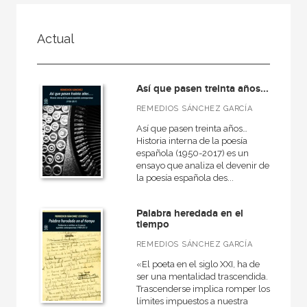
FILTRADO POR:
Actual
Ciencias humanas y sociales
Lengua y literatura
Así que pasen treinta años...
Actual
REMEDIOS SÁNCHEZ GARCÍA
Así que pasen treinta años…
Historia interna de la poesía
española (1950-2017) es un
MATERIAS
ensayo que analiza el devenir de
la poesía española des...
Actual
Teatro
Palabra heredada en el
tiempo
Antiguo
REMEDIOS SÁNCHEZ GARCÍA
Teoría literaria
«El poeta en el siglo XXI, ha de
Moderna
ser una mentalidad trascendida.
Trascenderse implica romper los
Lingüística
límites impuestos a nuestra