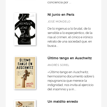
conciencia por ...
Narrativa
Medieval
Ni junio en París
General
JOSÉ MONDELO
Historia de la literatura
De lo ingenuo a lo brutal, de lo
sensible a lo esperpéntico, de la
VER TODAS... (12)
risa al crimen, el cínico e irónico
retrato de una sociedad que, en
busca...
Último tango en Auschwitz
NUESTRAS COLECCIONES
ANDRÉS SOREL
Literaria
«Último tango en Auschwitz,
Novela
hermosísimo documento sobre la
repugnancia que merece la
Universitaria
indignidad, nos invita al ejercicio
del insomnio y a in...
Un maldito enredo
NUESTROS FORMATOS