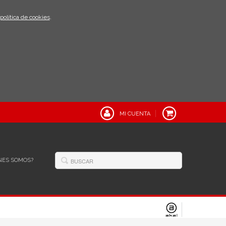
política de cookies
.
MI CUENTA
NES SOMOS?