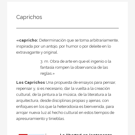
FILTRADO POR:
Caprichos
Ciencias humanas y sociales
Lengua y literatura
«capricho:
Determinación que se toma arbitrariamente,
inspirada por un antojo, por humor o por deleite en lo
extravagante y original.
MATERIAS
3. m. Obra de arte en que el ingenio o la
fantasía rompen la observancia de las
Actual
reglas.»
Teatro
Los Caprichos
Una propuesta de ensayos para pensar,
repensar y, si es necesario, dar la vuelta a la creación
Antiguo
cultural, de la pintura a la música, de la literatura a la
Teoría literaria
arquitectura, desde disciplinas propias y ajenas, con
enfoques en los que la heterodoxia es bienvenida, para
Moderna
arrojar nueva luz al hecho cultural en estos tiempos de
apresuramiento y tinieblas.
Lingüística
Narrativa