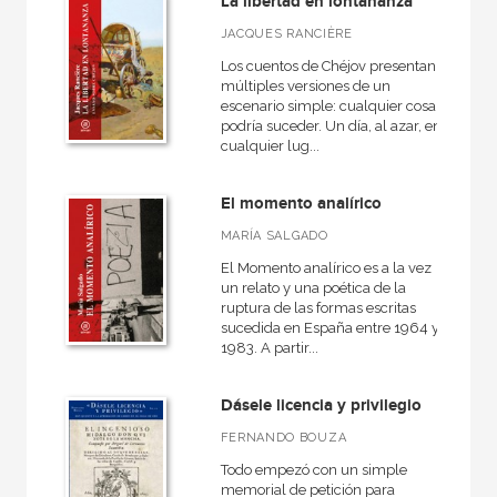
La libertad en lontananza
Medieval
JACQUES RANCIÈRE
General
Los cuentos de Chéjov presentan
múltiples versiones de un
Historia de la literatura
escenario simple: cualquier cosa
podría suceder. Un día, al azar, en
VER TODAS... (12)
cualquier lug...
El momento analírico
NUESTRAS COLECCIONES
MARÍA SALGADO
El Momento analírico es a la vez
50 Aniversario
un relato y una poética de la
ruptura de las formas escritas
Anverso
sucedida en España entre 1964 y
1983. A partir...
Arealonga - Letras galegas
Arqueología
Dásele licencia y privilegio
Arte y estética
FERNANDO BOUZA
Básica de bolsillo
Todo empezó con un simple
memorial de petición para