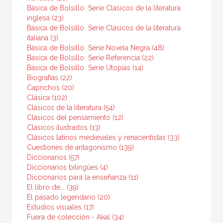
Básica de Bolsillo  Serie Clásicos de la literatura
Medieval
inglesa (23)
General
Básica de Bolsillo  Serie Clásicos de la literatura
italiana (3)
Historia de la literatura
Básica de Bolsillo  Serie Novela Negra (48)
Básica de Bolsillo  Serie Referencia (22)
VER TODAS... (12)
Básica de Bolsillo  Serie Utopías (14)
Biografías (22)
Caprichos (20)
Clásica (102)
NUESTRAS COLECCIONES
Clásicos de la literatura (54)
Clásicos del pensamiento (12)
50 Aniversario
Clásicos ilustrados (13)
Clásicos latinos medievales y renacentistas (33)
Anverso
Cuestiones de antagonismo (139)
Diccionarios (57)
Arealonga - Letras galegas
Diccionarios bilingües (4)
Arqueología
Diccionarios para la enseñanza (11)
El libro de... (39)
Arte y estética
El pasado legendario (20)
Estudios visuales (17)
Básica de bolsillo
Fuera de colección - Akal (34)