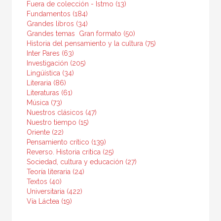
Básica de Bolsillo  Adorno. Obra completa
Fuera de colección - Istmo (13)
Fundamentos (184)
Básica de Bolsillo  Alejo Carpentier. Narrativa completa
Grandes libros (34)
Grandes temas  Gran formato (50)
Básica de Bolsillo  Serie Clásicos de la lengua española
Historia del pensamiento y la cultura (75)
Básica de Bolsillo  Serie Clásicos de la literatura alemana
Inter Pares (63)
Investigación (205)
Lingüística (34)
VER TODAS... (53)
Literaria (86)
Literaturas (61)
Música (73)
Nuestros clásicos (47)
NUESTROS FORMATOS
Nuestro tiempo (15)
Oriente (22)
Cartoné
Pensamiento crítico (139)
Reverso. Historia crítica (25)
Ebook
Sociedad, cultura y educación (27)
Teoría literaria (24)
Ebook
Textos (40)
Papel
Universitaria (422)
Vía Láctea (19)
Rústica