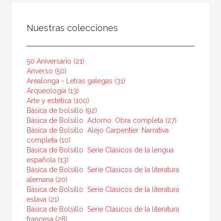
FILTRADO POR:
Nuestras colecciones
Ciencias humanas y sociales
Lengua y literatura
50 Aniversario (21)
Anverso (50)
Arealonga - Letras galegas (31)
Arqueología (13)
MATERIAS
Arte y estética (100)
Básica de bolsillo (92)
Actual
Básica de Bolsillo  Adorno. Obra completa (27)
Teatro
Básica de Bolsillo  Alejo Carpentier. Narrativa
completa (10)
Antiguo
Básica de Bolsillo  Serie Clásicos de la lengua
española (13)
Teoría literaria
Básica de Bolsillo  Serie Clásicos de la literatura
Moderna
alemana (20)
Básica de Bolsillo  Serie Clásicos de la literatura
Lingüística
eslava (21)
Básica de Bolsillo  Serie Clásicos de la literatura
Narrativa
francesa (28)