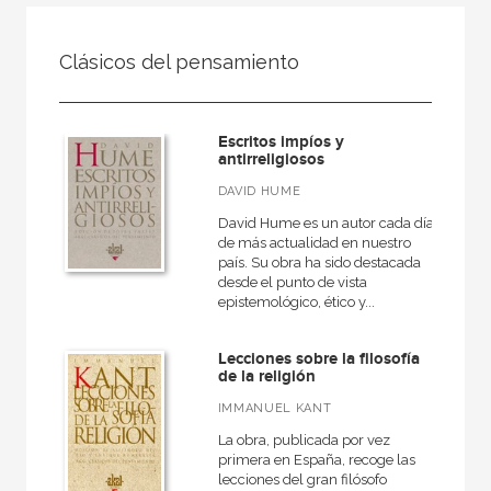
FILTRADO POR:
Clásicos del pensamiento
Ciencias humanas y sociales
Religión
Escritos impíos y
antirreligiosos
DAVID HUME
MATERIAS
David Hume es un autor cada día
de más actualidad en nuestro
Hinduismo
país. Su obra ha sido destacada
desde el punto de vista
Budismo
epistemológico, ético y...
Islam
Lecciones sobre la filosofía
Contemporánea
de la religión
Moderna
IMMANUEL KANT
Mitología y religiones antiguas
La obra, publicada por vez
primera en España, recoge las
Otras religiones
lecciones del gran filósofo