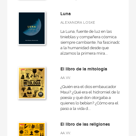
Medieval
Luna
Judaísmo
ALEXANDRA LOSKE
Cristianismo
La Luna, fuente de luz en las
VER TODAS... (12)
tinieblas y compañera cósmica
siempre cambiante, ha fascinado
a la humanidad desde que
alzamos la primera mira...
NUESTRAS COLECCIONES
El libro de la mitología
A fondo
AA.VV.
Anverso
¿Quién era el dios embaucador
Maui? ¿Qué era el hidromiel de la
Arqueología
poesía y qué don otorgaba a
quienes lo bebían? ¿Cómo era el
Arte en contexto
paso a la vida d...
Atlas Akal
El libro de las religiones
Básica de bolsillo
AA.VV.