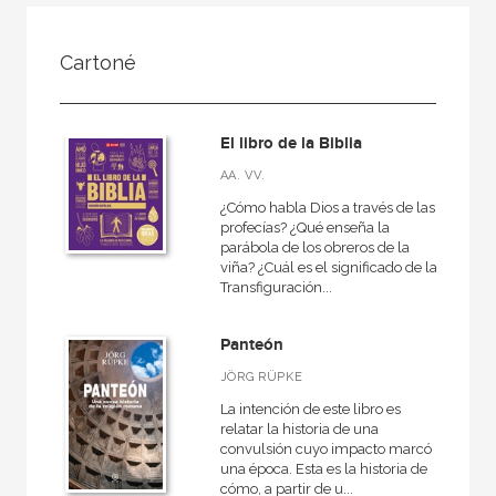
FILTRADO POR:
Cartoné
Ciencias humanas y sociales
Religión
El libro de la Biblia
AA. VV.
¿Cómo habla Dios a través de las
MATERIAS
profecías? ¿Qué enseña la
parábola de los obreros de la
Hinduismo
viña? ¿Cuál es el significado de la
Transfiguración...
Budismo
Islam
Panteón
Contemporánea
JÖRG RÜPKE
Moderna
La intención de este libro es
relatar la historia de una
Mitología y religiones antiguas
convulsión cuyo impacto marcó
una época. Esta es la historia de
Otras religiones
cómo, a partir de u...