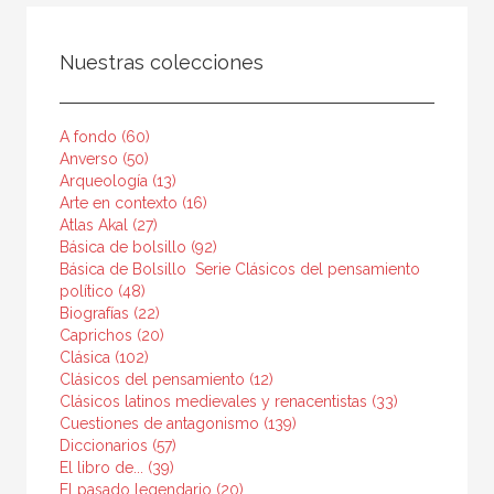
FILTRADO POR:
Nuestras colecciones
Ciencias humanas y sociales
Religión
A fondo (60)
Anverso (50)
Arqueología (13)
Arte en contexto (16)
MATERIAS
Atlas Akal (27)
Básica de bolsillo (92)
Hinduismo
Básica de Bolsillo  Serie Clásicos del pensamiento
Budismo
político (48)
Biografías (22)
Islam
Caprichos (20)
Clásica (102)
Contemporánea
Clásicos del pensamiento (12)
Moderna
Clásicos latinos medievales y renacentistas (33)
Cuestiones de antagonismo (139)
Mitología y religiones antiguas
Diccionarios (57)
El libro de... (39)
Otras religiones
El pasado legendario (20)