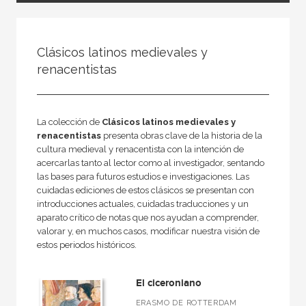
FILTRADO POR:
Clásicos latinos medievales y
Ciencias humanas y sociales
renacentistas
Lengua y literatura
Teoría literaria
La colección de
Clásicos latinos medievales y
renacentistas
presenta obras clave de la historia de la
cultura medieval y renacentista con la intención de
acercarlas tanto al lector como al investigador, sentando
MATERIAS
las bases para futuros estudios e investigaciones. Las
cuidadas ediciones de estos clásicos se presentan con
Actual
introducciones actuales, cuidadas traducciones y un
Teatro
aparato crítico de notas que nos ayudan a comprender,
valorar y, en muchos casos, modificar nuestra visión de
Antiguo
estos periodos históricos.
Teoría literaria
El ciceroniano
Moderna
ERASMO DE ROTTERDAM