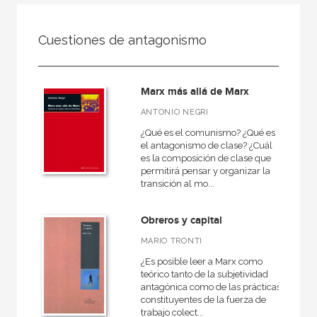
NUESTRAS COLECCIONES
Cuestiones de antagonismo
50 Aniversario
A fondo
Marx más allá de Marx
Ágora / Teoría
ANTONIO NEGRI
Akadémica
¿Qué es el comunismo? ¿Qué es
Akal Infantil
el antagonismo de clase? ¿Cuál
es la composición de clase que
Anverso
permitirá pensar y organizar la
transición al mo...
Arealonga - Letras galegas
Arqueología
Obreros y capital
Arquitectura
MARIO TRONTI
Arquitectura (textos de arquitectura)
¿Es posible leer a Marx como
teórico tanto de la subjetividad
antagónica como de las prácticas
VER TODAS... (148)
constituyentes de la fuerza de
trabajo colect...