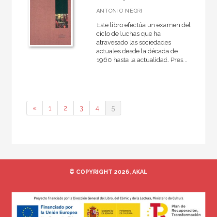
NUESTROS FORMATOS
ANTONIO NEGRI
Cartoné
Este libro efectúa un examen del
ciclo de luchas que ha
Ebook
atravesado las sociedades
actuales desde la década de
Ebook
1960 hasta la actualidad. Pres...
Papel
Rústica
«
1
2
3
4
5
CATÁLOGOS PDF
Catálogos PDF
© COPYRIGHT 2026, AKAL