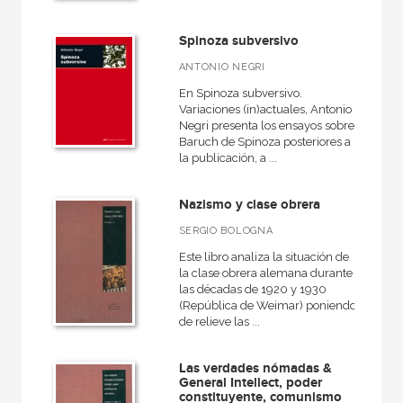
Spinoza subversivo
MATERIAS
ANTONIO NEGRI
+
Actualidad
En Spinoza subversivo.
Variaciones (in)actuales, Antonio
+
Ciencias humanas y sociales
Negri presenta los ensayos sobre
Baruch de Spinoza posteriores a
+
Ciencias naturales y técnicas
la publicación, a ...
+
Ficción
Nazismo y clase obrera
+
Infantil y juvenil
SERGIO BOLOGNA
+
No - Ficción
Este libro analiza la situación de
+
Ocio
la clase obrera alemana durante
las décadas de 1920 y 1930
+
Salud
(República de Weimar) poniendo
de relieve las ...
+
Texto escolar
Las verdades nómadas &
General Intellect, poder
constituyente, comunismo